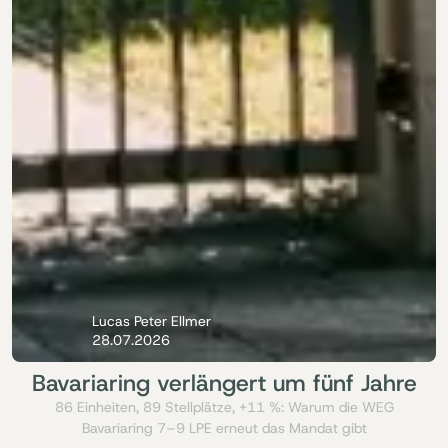
Lucas Peter Ellmer
28.07.2026
Bavariaring verlängert um fünf Jahre
86 Einheiten, 89 Stellplätze, +11 %: Warum die WEG
Bavariaring 7–9 LPE erneut das Mandat gibt