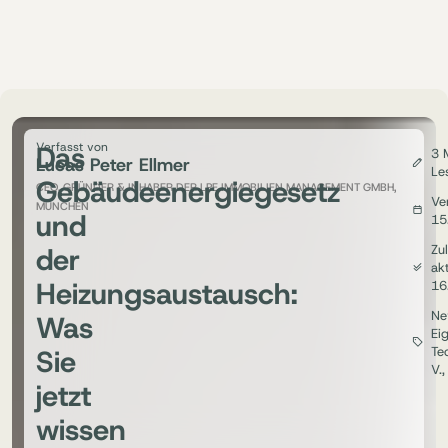
Das
Verfasst von
3 
Lucas Peter Ellmer
Le
Gebäudeenergiegesetz
CEO, GRÜNDER & INHABER DER LPE IMMOBILIEN MANAGEMENT GMBH,
Ver
MÜNCHEN
und
15
der
Zul
akt
Heizungsaustausch:
16
Ne
Was
Ei
Sie
Te
V.
jetzt
wissen