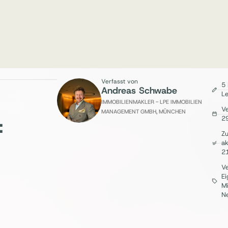
Verfasst von
5 
Andreas Schwabe
Le
IMMOBILIENMAKLER - LPE IMMOBILIEN
Ve
MANAGEMENT GMBH, MÜNCHEN
2
:
Zu
ak
2
V
E
Mi
N