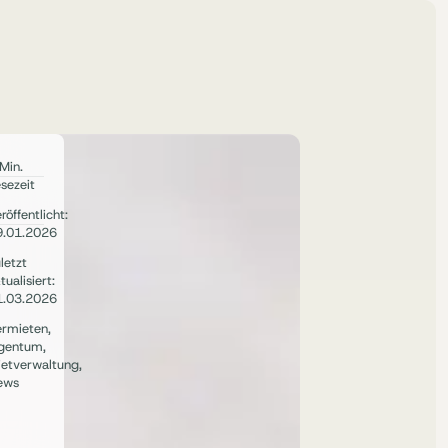
Min.
sezeit
röffentlicht:
9.01.2026
letzt
tualisiert:
1.03.2026
ermieten
,
igentum
,
etverwaltung
,
ews