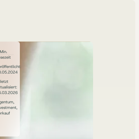
Min.
sezeit
röffentlicht:
0.05.2024
letzt
tualisiert:
6.03.2026
igentum
,
vestment
,
rkauf