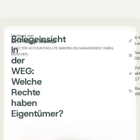
Belegeinsicht
Verfasst von
6 
Dr. Philipp Meindl
Le
in
DIRECTOR ACCOUNTING, LPE IMMOBILIEN MANAGEMENT GMBH,
Ver
MÜNCHEN
der
08
WEG:
Zul
akt
Welche
17
Bu
Rechte
W
haben
Eigentümer?