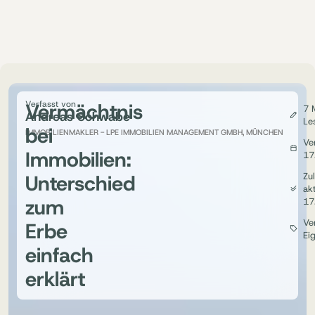
Vermächtnis
Verfasst von
7 
Andreas Schwabe
Le
bei
IMMOBILIENMAKLER - LPE IMMOBILIEN MANAGEMENT GMBH, MÜNCHEN
Ver
Immobilien:
17
Unterschied
Zul
akt
zum
17
Ve
Erbe
Ei
einfach
erklärt