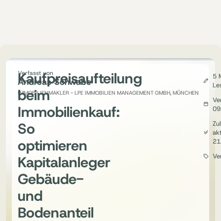
Kaufpreisaufteilung
Verfasst von
5 
Andreas Schwabe
Le
beim
IMMOBILIENMAKLER - LPE IMMOBILIEN MANAGEMENT GMBH, MÜNCHEN
Ver
Immobilienkauf:
09
So
Zul
akt
optimieren
21
Ve
Kapitalanleger
Gebäude-
und
Bodenanteil