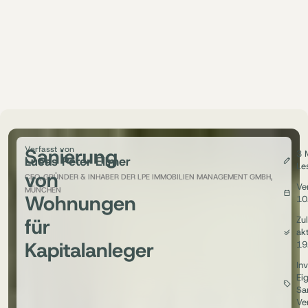
Sanierung
Verfasst von
3 
Lucas Peter Ellmer
Le
von
CEO, GRÜNDER & INHABER DER LPE IMMOBILIEN MANAGEMENT GMBH,
Ver
MÜNCHEN
Wohnungen
10
für
Zul
akt
Kapitalanleger
19
In
Ei
Sa
Ve