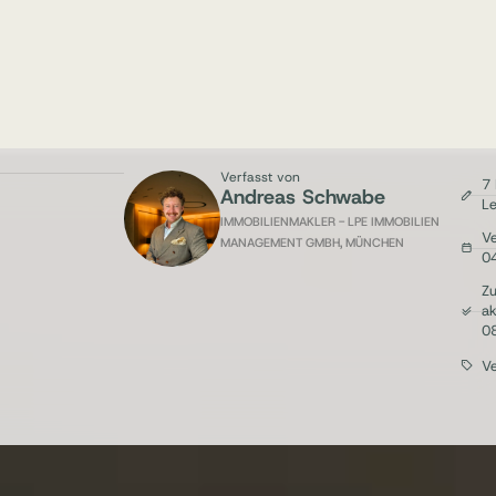
Verfasst von
7 
Andreas Schwabe
Le
IMMOBILIENMAKLER - LPE IMMOBILIEN
Ve
MANAGEMENT GMBH, MÜNCHEN
0
Zu
ak
0
V