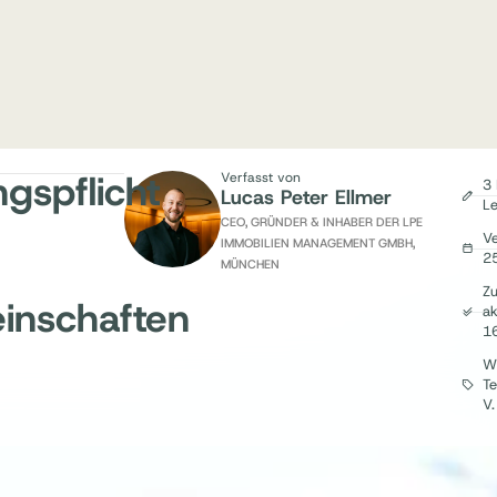
gspflicht
Verfasst von
3 
Lucas Peter Ellmer
Le
CEO, GRÜNDER & INHABER DER LPE
Ve
IMMOBILIEN MANAGEMENT GMBH,
2
MÜNCHEN
Zu
inschaften
ak
1
W
Te
V.