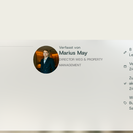
Verfasst von
8 
Marius May
Le
DIRECTOR WEG & PROPERTY
Ve
MANAGEMENT
2
Zu
ak
2
W
B
Sa