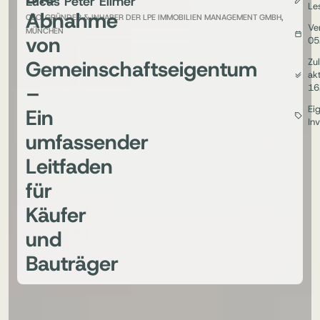
Lucas Peter Ellmer
Le
Abnahme
CEO, GRÜNDER & INHABER DER LPE IMMOBILIEN MANAGEMENT GMBH,
Ver
MÜNCHEN
von
05
Gemeinschaftseigentum
Zul
akt
–
16
Ei
Ein
In
umfassender
Leitfaden
für
Käufer
und
Bauträger